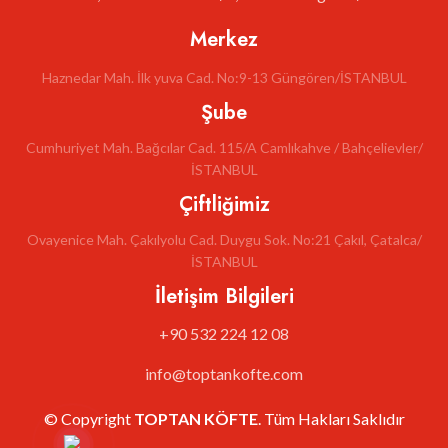
Merkez
Haznedar Mah. İlk yuva Cad. No:9-13 Güngören/İSTANBUL
Şube
Cumhuriyet Mah. Bağcılar Cad. 115/A Camlıkahve / Bahçelievler/
İSTANBUL
Çiftliğimiz
Ovayenice Mah. Çakılyolu Cad. Duygu Sok. No:21 Çakıl, Çatalca/
İSTANBUL
İletişim Bilgileri
+90 532 224 12 08
info@toptankofte.com
© Copyright
TOPTAN KÖFTE
. Tüm Hakları Saklıdır