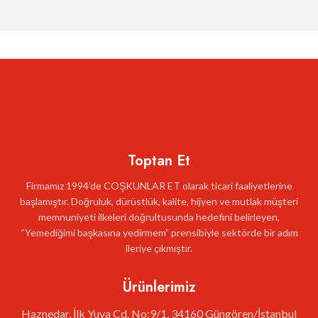
Toptan Et
Firmamız 1994’de COŞKUNLAR ET olarak ticari faaliyetlerine
başlamıştır. Doğruluk, dürüstlük, kalite, hijyen ve mutlak müşteri
memnuniyeti ilkeleri doğrultusunda hedefini belirleyen,
“Yemediğimi başkasına yedirmem” prensibiyle sektörde bir adım
ileriye çıkmıştır.
Ürünlerimiz
Haznedar, İlk Yuva Cd. No:9/1, 34160 Güngören/İstanbul