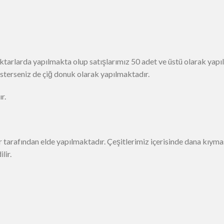
arlarda yapılmakta olup satışlarımız 50 adet ve üstü olarak yapı
 isterseniz de çiğ donuk olarak yapılmaktadır.
r.
ar tarafından elde yapılmaktadır. Çeşitlerimiz içerisinde dana kıy
lir.