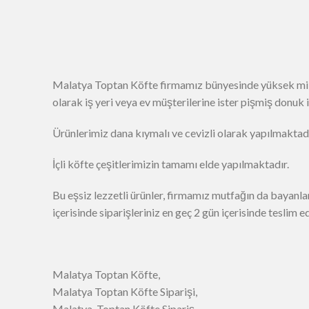
Malatya Toptan Köfte firmamız bünyesinde yüksek mikt
olarak iş yeri veya ev müşterilerine ister pişmiş donuk
Ürünlerimiz dana kıymalı ve cevizli olarak yapılmaktadı
İçli köfte çeşitlerimizin tamamı elde yapılmaktadır.
Bu eşsiz lezzetli ürünler, firmamız mutfağın da bayanl
içerisinde siparişleriniz en geç 2 gün içerisinde teslim edi
Malatya Toptan Köfte,
Malatya Toptan Köfte Siparişi,
Malatya Toptan Köfte Sipariş,