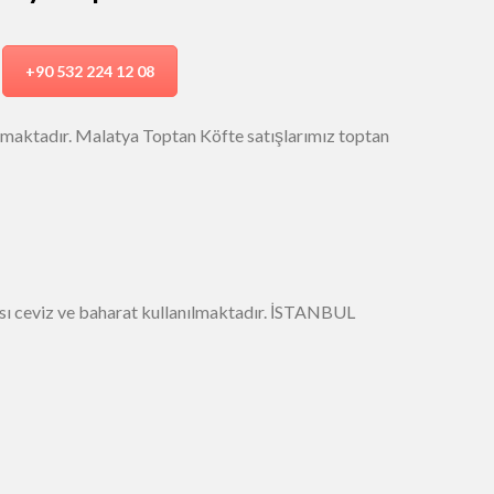
+90 532 224 12 08
lmaktadır. Malatya Toptan Köfte satışlarımız toptan
ması ceviz ve baharat kullanılmaktadır. İSTANBUL