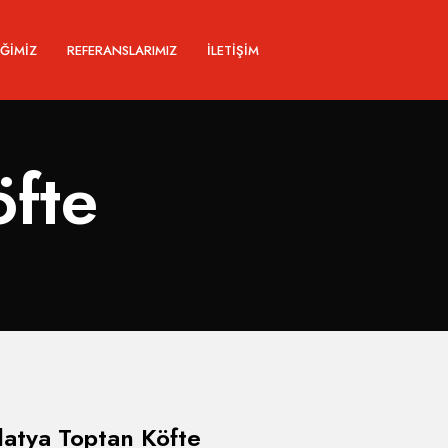
IĞIMIZ
REFERANSLARIMIZ
İLETIŞIM
öfte
atya Toptan Köfte