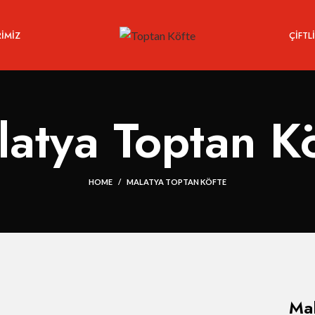
IMIZ
ÇIFTL
atya Toptan K
HOME
MALATYA TOPTAN KÖFTE
Mal